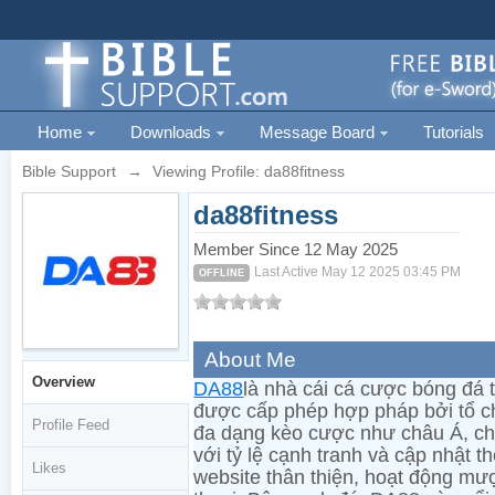
Home
Downloads
Message Board
Tutorials
Bible Support
→
Viewing Profile: da88fitness
da88fitness
Member Since 12 May 2025
Last Active May 12 2025 03:45 PM
OFFLINE
About Me
Overview
DA88
là nhà cái cá cược bóng đá 
được cấp phép hợp pháp bởi tổ c
Profile Feed
đa dạng kèo cược như châu Á, châu
với tỷ lệ cạnh tranh và cập nhật t
Likes
website thân thiện, hoạt động mượ