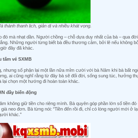
 thành thanh lịch, giản dị và nhiều khát vọng.
eo đó mà nhạt dần. Người chồng – chỗ dựa duy nhất của bà – qua đời
ắng. Những người từng biết bà đều thương cảm, bởi lẽ nếu không bỏ 
 giờ đây đã khác.
au tấm vé SXMB
 nhưng số phận lại một lần nữa mỉm cười với bà Năm khi bà bất ngờ 
ng, ai cũng nghĩ rằng từ đây bà sẽ đổi đời, sống sung túc, hưởng t
à lại chọn một hướng đi hoàn toàn khác.
HN đầy biến động
 không giữ tiền cho riêng mình. Bà quyên góp phần lớn số tiền đó 
à neo đơn. Bà từng nói: “Tiền đến rồi đi, chỉ có lòng người mới ở lại
gười khác.”