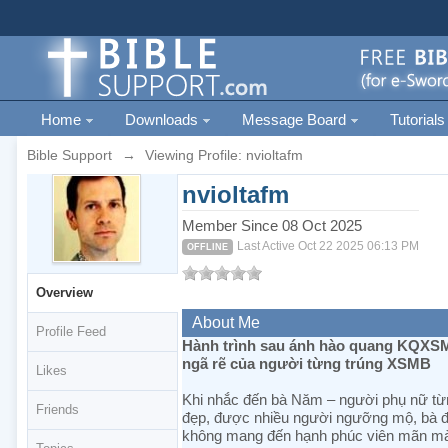
Home
Downloads
Message Board
Tutorials
Bible Support
→
Viewing Profile: nvioltafm
nvioltafm
Member Since 08 Oct 2025
Last Active Oct 22 2025 06:13 PM
OFFLINE
Overview
About Me
Profile Feed
Hành trình sau ánh hào quang KQXSM
ngã rẽ của người từng trúng XSMB
Likes
Khi nhắc đến bà Năm – người phụ nữ từng
Friends
đẹp, được nhiều người ngưỡng mộ, bà đã 
không mang đến hạnh phúc viên mãn mà 